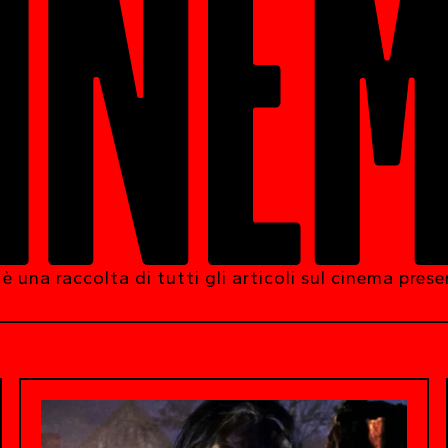
INE
 una raccolta di tutti gli articoli sul cinema pres